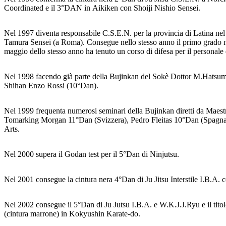
Coordinated e il 3°DAN in Aikiken con Shoiji Nishio Sensei.
Nel 1997 diventa responsabile C.S.E.N. per la provincia di Latina nel 
Tamura Sensei (a Roma). Consegue nello stesso anno il primo grado nel
maggio dello stesso anno ha tenuto un corso di difesa per il personale 
Nel 1998 facendo già parte della Bujinkan del Sokè Dottor M.Hatsumi p
Shihan Enzo Rossi (10°Dan).
Nel 1999 frequenta numerosi seminari della Bujinkan diretti da Mae
Tomarking Morgan 11°Dan (Svizzera), Pedro Fleitas 10°Dan (Spagna) 
Arts.
Nel 2000 supera il Godan test per il 5°Dan di Ninjutsu.
Nel 2001 consegue la cintura nera 4°Dan di Ju Jitsu Interstile I.B.A.
Nel 2002 consegue il 5°Dan di Ju Jutsu I.B.A. e W.K.J.J.Ryu e il tito
(cintura marrone) in Kokyushin Karate-do.