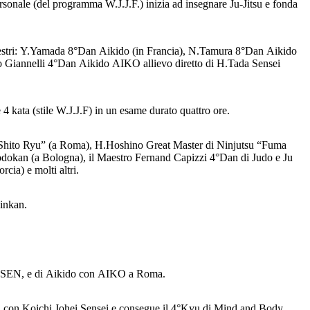
sonale (del programma W.J.J.F.) inizia ad insegnare Ju-Jitsu e fonda
i maestri: Y.Yamada 8°Dan Aikido (in Francia), N.Tamura 8°Dan Aikido
Giannelli 4°Dan Aikido AIKO allievo diretto di H.Tada Sensei
4 kata (stile W.J.J.F) in un esame durato quattro ore.
i Shito Ryu” (a Roma), H.Hoshino Great Master di Ninjutsu “Fuma
dokan (a Bologna), il Maestro Fernand Capizzi 4°Dan di Judo e Ju
cia) e molti altri.
jinkan.
on CSEN, e di Aikido con AIKO a Roma.
oi con Koichi Johei Sensei e consegue il 4°Kyu di Mind and Body