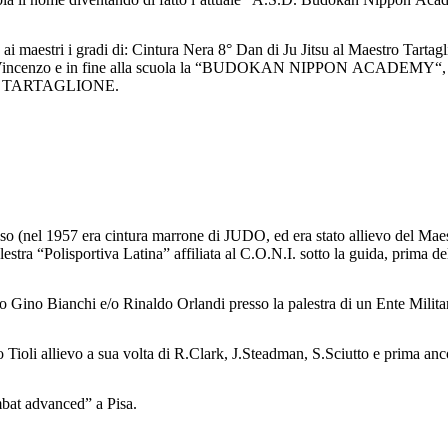
aestri i gradi di: Cintura Nera 8° Dan di Ju Jitsu al Maestro Tartagli
tti Vincenzo e in fine alla scuola la “BUDOKAN NIPPON ACADEMY“, l’ac
estro TARTAGLIONE.
nel 1957 era cintura marrone di JUDO, ed era stato allievo del Maestr
alestra “Polisportiva Latina” affiliata al C.O.N.I. sotto la guida, prim
odo Gino Bianchi e/o Rinaldo Orlandi presso la palestra di un Ente Mili
olo Tioli allievo a sua volta di R.Clark, J.Steadman, S.Sciutto e prima a
bat advanced” a Pisa.