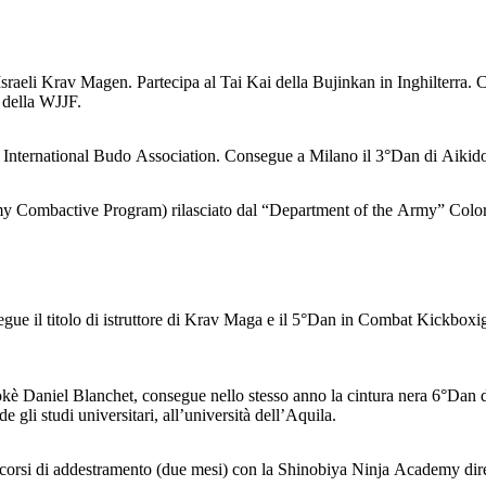
Israeli Krav Magen. Partecipa al Tai Kai della Bujinkan in Inghilterr
o della WJJF.
 International Budo Association. Consegue a Milano il 3°Dan di Aikido
 Combactive Program) rilasciato dal “Department of the Army” Colorad
gue il titolo di istruttore di Krav Maga e il 5°Dan in Combat Kickboxi
okè Daniel Blanchet, consegue nello stesso anno la cintura nera 6°Dan di
gli studi universitari, all’università dell’Aquila.
e i corsi di addestramento (due mesi) con la Shinobiya Ninja Academy 