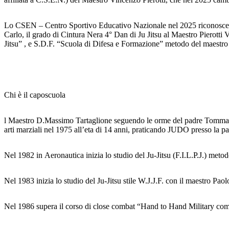
Lo CSEN – Centro Sportivo Educativo Nazionale nel 2025 riconosce ai m
Carlo, il grado di Cintura Nera 4° Dan di Ju Jitsu al Maestro Piero
Jitsu” , e S.D.F. “Scuola di Difesa e Formazione” metodo del ma
Chi è il caposcuola
l Maestro D.Massimo Tartaglione seguendo le orme del padre Tommaso (
arti marziali nel 1975 all’eta di 14 anni, praticando JUDO presso la p
Nel 1982 in Aeronautica inizia lo studio del Ju-Jitsu (F.I.L.P.J.) met
Nel 1983 inizia lo studio del Ju-Jitsu stile W.J.J.F. con il maestro Pa
Nel 1986 supera il corso di close combat “Hand to Hand Military com