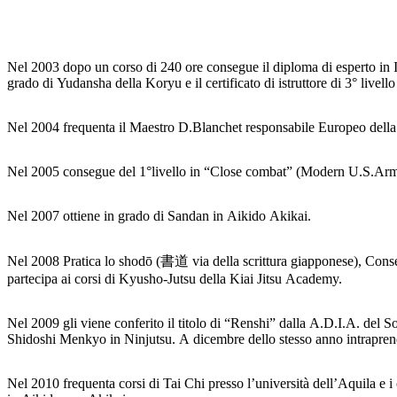
Nel 2003 dopo un corso di 240 ore consegue il diploma di esperto in 
grado di Yudansha della Koryu e il certificato di istruttore di 3° livell
Nel 2004 frequenta il Maestro D.Blanchet responsabile Europeo della
Nel 2005 consegue del 1°livello in “Close combat” (Modern U.S.Army
Nel 2007 ottiene in grado di Sandan in Aikido Akikai.
Nel 2008 Pratica lo shodō (書道 via della scrittura giapponese), Conse
partecipa ai corsi di Kyusho-Jutsu della Kiai Jitsu Academy.
Nel 2009 gli viene conferito il titolo di “Renshi” dalla A.D.I.A. del S
Shidoshi Menkyo in Ninjutsu. A dicembre dello stesso anno intraprende 
Nel 2010 frequenta corsi di Tai Chi presso l’università dell’Aquila 