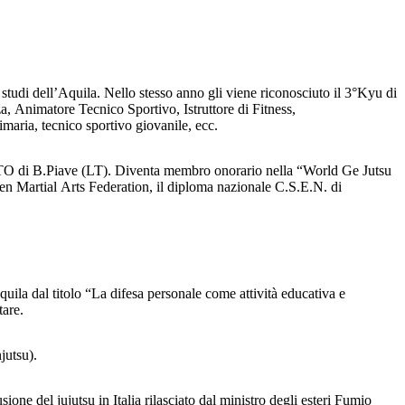
studi dell’Aquila. Nello stesso anno gli viene riconosciuto il 3°Kyu di
 Animatore Tecnico Sportivo, Istruttore di Fitness,
maria, tecnico sportivo giovanile, ecc.
e NATO di B.Piave (LT). Diventa membro onorario nella “World Ge Jutsu
Open Martial Arts Federation, il diploma nazionale C.S.E.N. di
Aquila dal titolo “La difesa personale come attività educativa e
tare.
jutsu).
ione del jujutsu in Italia rilasciato dal ministro degli esteri Fumio