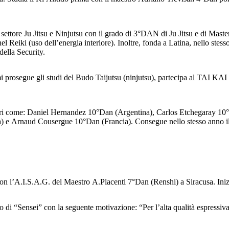
settore Ju Jitsu e Ninjutsu con il grado di 3°DAN di Ju Jitsu e di Maste
 Reiki (uso dell’energia interiore). Inoltre, fonda a Latina, nello stes
della Security.
rosegue gli studi del Budo Taijutsu (ninjutsu), partecipa al TAI KAI Ita
stri come: Daniel Hernandez 10°Dan (Argentina), Carlos Etchegaray 10
e Arnaud Cousergue 10°Dan (Francia). Consegue nello stesso anno il 4
 con l’A.I.S.A.G. del Maestro A.Placenti 7°Dan (Renshi) a Siracusa. Ini
lo di “Sensei” con la seguente motivazione: “Per l’alta qualità espressi