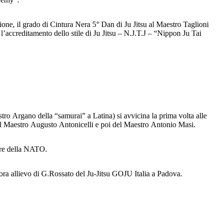
one, il grado di Cintura Nera 5° Dan di Ju Jitsu al Maestro Taglioni
creditamento dello stile di Ju Jitsu – N.J.T.J – “Nippon Ju Tai
o Argano della “samurai” a Latina) si avvicina la prima volta alle
a del Maestro Augusto Antonicelli e poi del Maestro Antonio Masi.
tare della NATO.
ncora allievo di G.Rossato del Ju-Jitsu GOJU Italia a Padova.