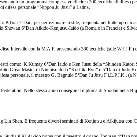
esentando un programma complessivo di circa 200 tecniche di difesa per
a di difesa personale “Nippon Ju-Jitsu” a Latina.
stro P.Tioli 7°Dan, per perfezionare lo stile, frequenta nel frattempo 
 Shewan 6°Dan Aikido-Kenjutsu-Iaido (a Roma e in Francia) e Silvio 
su Interstile con la M.A.F. presentando 380 tecniche (stile W.J.J.F.) e 
ri maestri come: K.Kumay 6°Dan Iaido e Ken Jutsu della “Shinden Kator
ito Great Master di Ninjutsu della “Koshiki Ryu” e 5°Dan di Judo Ko
difesa personale, il maestro G. Bagnulo 5°Dan Ju Jitsu F.l.L.P.J.K., (a Nor
a Federation. Nello stesso anno consegue il diploma di Shodan nella Bu
 Yang Lin Shen. E frequenta diversi seminari di Kenjutsu e Aikijutsu c
ia. Studia il Ki Aikido prima con il maestro Adriano Trevisan 4°Dan p