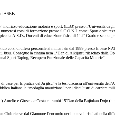
lla IASBF.
” indirizzo educazione motoria e sport, (L.33) presso l’Università degli 
merosi corsi di formazione presso il C.O.N.I. come: Sport e sicurezza,
iccola A.S.D., Docenti di educazione fisica di 1° 2° Grado e scuola pri
enendo corsi di difesa personale ai militari sin dal 1999 presso la bas
 Jiu Jitsu. Consegue la cintura nera 1°Dan di Aikijutsu rilasciato dalla 
ional Sport Taping, Recupero Funzionale delle Capacità Motorie”.
 base per la pratica del Ju jitsu” e la tesi discussa all’università dell’
ica Italiana la “medaglia mauriziana” per i dieci lustri di carriera mili
han) Aurelio e Giuseppe Costa entrambi 15’Dan della Bujinkan Dojo (nin
n Club riceve dal Giappone l’encomio per i notevoli risultati nella diffus