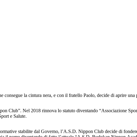
 consegue la cintura nera, e con il fratello Paolo, decide di aprire una 
on Club”. Nel 2018 rinnova lo statuto diventando “Associazione Sportiv
Sport e Salute.
Normative stabilite dal Governo, l’A.S.D. Nippon Club decide di fondere
ambia il nome diventando di fatto l’attuale “A.S.D. Budokan Nippon Ac