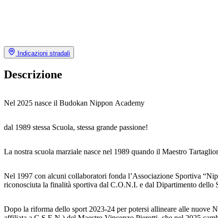
Indicazioni stradali
Descrizione
Nel 2025 nasce il Budokan Nippon Academy
dal 1989 stessa Scuola, stessa grande passione!
La nostra scuola marziale nasce nel 1989 quando il Maestro Tartaglione
Nel 1997 con alcuni collaboratori fonda l’Associazione Sportiva “Nipp
riconosciuta la finalità sportiva dal C.O.N.I. e dal Dipartimento dello 
Dopo la riforma dello sport 2023-24 per potersi allineare alle nuove 
affiliata a C.S.E.N.) del Maestro Vincenzo Pierotti, che nel 2025 c