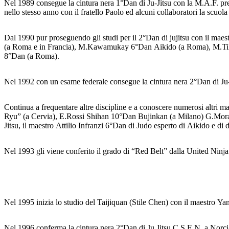
Nel 1989 consegue la cintura nera 1°Dan di Ju-Jitsu con la M.A.F. pr
nello stesso anno con il fratello Paolo ed alcuni collaboratori la scuol
Dal 1990 pur proseguendo gli studi per il 2°Dan di jujitsu con il mae
(a Roma e in Francia), M.Kawamukay 6°Dan Aikido (a Roma), M.Tiki
8°Dan (a Roma).
Nel 1992 con un esame federale consegue la cintura nera 2°Dan di Ju-Jit
Continua a frequentare altre discipline e a conoscere numerosi alt
Ryu” (a Cervia), E.Rossi Shihan 10°Dan Bujinkan (a Milano) G.Morab
Jitsu, il maestro Attilio Infranzi 6°Dan di Judo esperto di Aikido e di 
Nel 1993 gli viene conferito il grado di “Red Belt” dalla United Ninj
Nel 1995 inizia lo studio del Taijiquan (Stile Chen) con il maestro
Nel 1996 conferma la cintura nera 2°Dan di Ju Jitsu C.S.E.N. a Norc