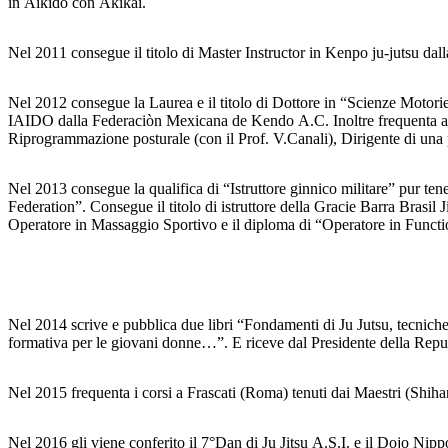
in Aikido con Akikai.
Nel 2011 consegue il titolo di Master Instructor in Kenpo ju-jutsu da
Nel 2012 consegue la Laurea e il titolo di Dottore in “Scienze Motorie
IAIDO dalla Federaciòn Mexicana de Kendo A.C. Inoltre frequenta a nu
Riprogrammazione posturale (con il Prof. V.Canali), Dirigente di una p
Nel 2013 consegue la qualifica di “Istruttore ginnico militare” pur t
Federation”. Consegue il titolo di istruttore della Gracie Barra Brasil
Operatore in Massaggio Sportivo e il diploma di “Operatore in Funct
Nel 2014 scrive e pubblica due libri “Fondamenti di Ju Jutsu, tecniche di
formativa per le giovani donne…”. E riceve dal Presidente della Repubbl
Nel 2015 frequenta i corsi a Frascati (Roma) tenuti dai Maestri (Shi
Nel 2016 gli viene conferito il 7°Dan di Ju Jitsu A.S.I. e il Dojo Nippo