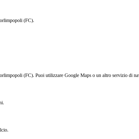
Forlimpopoli (FC).
rlimpopoli (FC). Puoi utilizzare Google Maps o un altro servizio di nav
i.
lcio.