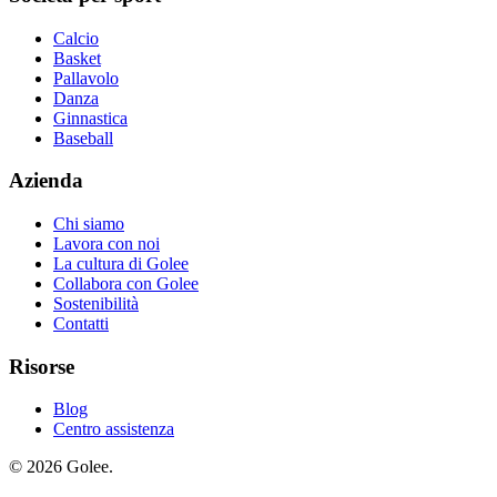
Calcio
Basket
Pallavolo
Danza
Ginnastica
Baseball
Azienda
Chi siamo
Lavora con noi
La cultura di Golee
Collabora con Golee
Sostenibilità
Contatti
Risorse
Blog
Centro assistenza
© 2026 Golee.