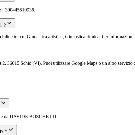
o +390445510936.
D. ?
ra cui Ginnastica artistica, Ginnastica ritmica. Per informazioni più 
015 Schio (VI). Puoi utilizzare Google Maps o un altro servizio di n
ente da DAVIDE BOSCHETTI.
D. ?