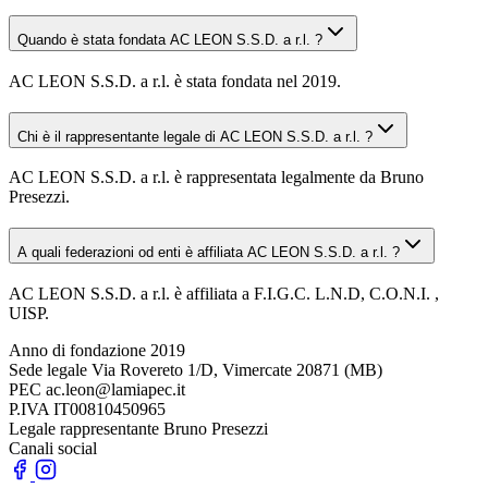
Quando è stata fondata AC LEON S.S.D. a r.l. ?
AC LEON S.S.D. a r.l. è stata fondata nel 2019.
Chi è il rappresentante legale di AC LEON S.S.D. a r.l. ?
AC LEON S.S.D. a r.l. è rappresentata legalmente da Bruno
Presezzi.
A quali federazioni od enti è affiliata AC LEON S.S.D. a r.l. ?
AC LEON S.S.D. a r.l. è affiliata a F.I.G.C. L.N.D, C.O.N.I. ,
UISP.
Anno di fondazione
2019
Sede legale
Via Rovereto 1/D, Vimercate 20871 (MB)
PEC
ac.leon@lamiapec.it
P.IVA
IT00810450965
Legale rappresentante
Bruno Presezzi
Canali social