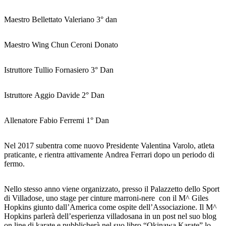
Maestro Bellettato Valeriano 3° dan
Maestro Wing Chun Ceroni Donato
Istruttore Tullio Fornasiero 3° Dan
Istruttore Aggio Davide 2° Dan
Allenatore Fabio Ferremi 1° Dan
Nel 2017 subentra come nuovo Presidente Valentina Varolo, atleta
praticante, e rientra attivamente Andrea Ferrari dopo un periodo di
fermo.
Nello stesso anno viene organizzato, presso il Palazzetto dello Sport
di Villadose, uno stage per cinture marroni-nere con il M^ Giles
Hopkins giunto dall’America come ospite dell’Associazione. Il M^
Hopkins parlerà dell’esperienza villadosana in un post nel suo blog
on line di karate e pubblicherà nel suo libro “Okinawa Karate” lo