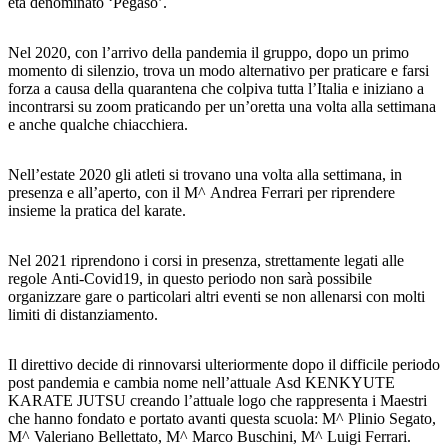
età denominato ‘Pegaso’.
Nel 2020, con l’arrivo della pandemia il gruppo, dopo un primo
momento di silenzio, trova un modo alternativo per praticare e farsi
forza a causa della quarantena che colpiva tutta l’Italia e iniziano a
incontrarsi su zoom praticando per un’oretta una volta alla settimana
e anche qualche chiacchiera.
Nell’estate 2020 gli atleti si trovano una volta alla settimana, in
presenza e all’aperto, con il M^ Andrea Ferrari per riprendere
insieme la pratica del karate.
Nel 2021 riprendono i corsi in presenza, strettamente legati alle
regole Anti-Covid19, in questo periodo non sarà possibile
organizzare gare o particolari altri eventi se non allenarsi con molti
limiti di distanziamento.
Il direttivo decide di rinnovarsi ulteriormente dopo il difficile periodo
post pandemia e cambia nome nell’attuale Asd KENKYUTE
KARATE JUTSU creando l’attuale logo che rappresenta i Maestri
che hanno fondato e portato avanti questa scuola: M^ Plinio Segato,
M^ Valeriano Bellettato, M^ Marco Buschini, M^ Luigi Ferrari.