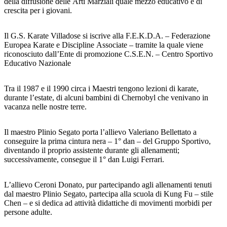
della diffusione delle Arti Marziali quale mezzo educativo e di
crescita per i giovani.
Il G.S. Karate Villadose si iscrive alla F.E.K.D.A. – Federazione
Europea Karate e Discipline Associate – tramite la quale viene
riconosciuto dall’Ente di promozione C.S.E.N. – Centro Sportivo
Educativo Nazionale
Tra il 1987 e il 1990 circa i Maestri tengono lezioni di karate,
durante l’estate, di alcuni bambini di Chernobyl che venivano in
vacanza nelle nostre terre.
Il maestro Plinio Segato porta l’allievo Valeriano Bellettato a
conseguire la prima cintura nera – 1° dan – del Gruppo Sportivo,
diventando il proprio assistente durante gli allenamenti;
successivamente, consegue il 1° dan Luigi Ferrari.
L’allievo Ceroni Donato, pur partecipando agli allenamenti tenuti
dal maestro Plinio Segato, partecipa alla scuola di Kung Fu – stile
Chen – e si dedica ad attività didattiche di movimenti morbidi per
persone adulte.