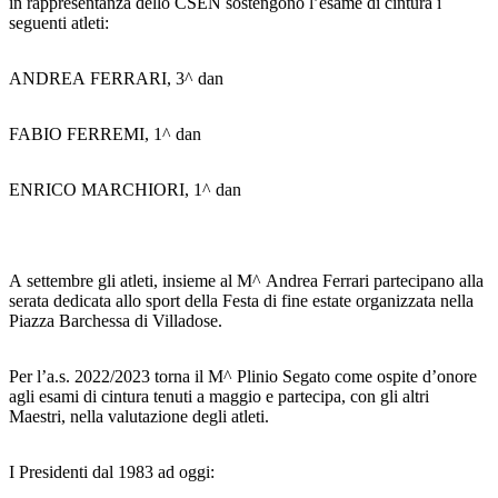
in rappresentanza dello CSEN sostengono l’esame di cintura i
seguenti atleti:
ANDREA FERRARI, 3^ dan
FABIO FERREMI, 1^ dan
ENRICO MARCHIORI, 1^ dan
A settembre gli atleti, insieme al M^ Andrea Ferrari partecipano alla
serata dedicata allo sport della Festa di fine estate organizzata nella
Piazza Barchessa di Villadose.
Per l’a.s. 2022/2023 torna il M^ Plinio Segato come ospite d’onore
agli esami di cintura tenuti a maggio e partecipa, con gli altri
Maestri, nella valutazione degli atleti.
I Presidenti dal 1983 ad oggi: