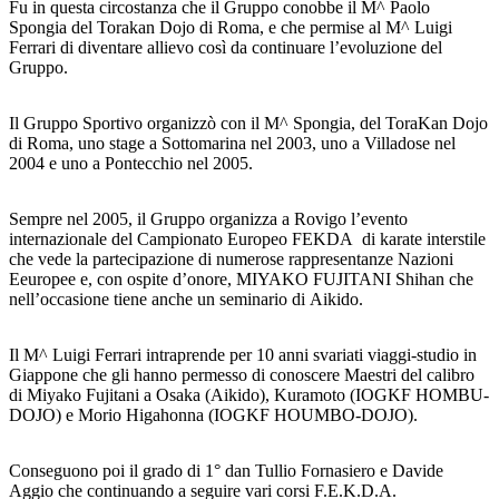
Fu in questa circostanza che il Gruppo conobbe il M^ Paolo
Spongia del Torakan Dojo di Roma, e che permise al M^ Luigi
Ferrari di diventare allievo così da continuare l’evoluzione del
Gruppo.
Il Gruppo Sportivo organizzò con il M^ Spongia, del ToraKan Dojo
di Roma, uno stage a Sottomarina nel 2003, uno a Villadose nel
2004 e uno a Pontecchio nel 2005.
Sempre nel 2005, il Gruppo organizza a Rovigo l’evento
internazionale del Campionato Europeo FEKDA di karate interstile
che vede la partecipazione di numerose rappresentanze Nazioni
Eeuropee e, con ospite d’onore, MIYAKO FUJITANI Shihan che
nell’occasione tiene anche un seminario di Aikido.
Il M^ Luigi Ferrari intraprende per 10 anni svariati viaggi-studio in
Giappone che gli hanno permesso di conoscere Maestri del calibro
di Miyako Fujitani a Osaka (Aikido), Kuramoto (IOGKF HOMBU-
DOJO) e Morio Higahonna (IOGKF HOUMBO-DOJO).
Conseguono poi il grado di 1° dan Tullio Fornasiero e Davide
Aggio che continuando a seguire vari corsi F.E.K.D.A.