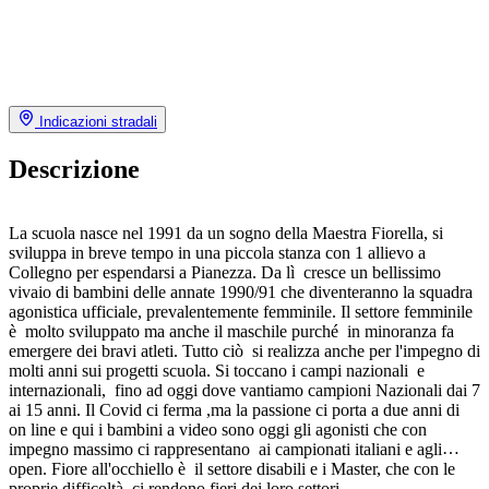
Indicazioni stradali
Descrizione
La scuola nasce nel 1991 da un sogno della Maestra Fiorella, si
sviluppa in breve tempo in una piccola stanza con 1 allievo a
Collegno per espendarsi a Pianezza. Da lì cresce un bellissimo
vivaio di bambini delle annate 1990/91 che diventeranno la squadra
agonistica ufficiale, prevalentemente femminile. Il settore femminile
è molto sviluppato ma anche il maschile purché in minoranza fa
emergere dei bravi atleti. Tutto ciò si realizza anche per l'impegno di
molti anni sui progetti scuola. Si toccano i campi nazionali e
internazionali, fino ad oggi dove vantiamo campioni Nazionali dai 7
ai 15 anni. Il Covid ci ferma ,ma la passione ci porta a due anni di
on line e qui i bambini a video sono oggi gli agonisti che con
impegno massimo ci rappresentano ai campionati italiani e agli
open. Fiore all'occhiello è il settore disabili e i Master, che con le
proprie difficoltà ci rendono fieri dei loro settori.