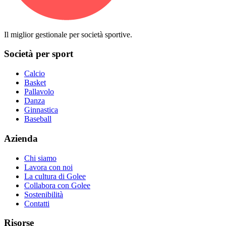
Il miglior gestionale per società sportive.
Società per sport
Calcio
Basket
Pallavolo
Danza
Ginnastica
Baseball
Azienda
Chi siamo
Lavora con noi
La cultura di Golee
Collabora con Golee
Sostenibilità
Contatti
Risorse