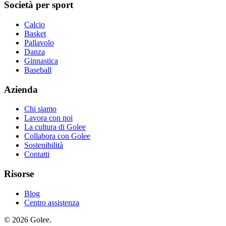
Società per sport
Calcio
Basket
Pallavolo
Danza
Ginnastica
Baseball
Azienda
Chi siamo
Lavora con noi
La cultura di Golee
Collabora con Golee
Sostenibilità
Contatti
Risorse
Blog
Centro assistenza
© 2026 Golee.