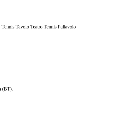
a
Tennis Tavolo
Teatro
Tennis
Pallavolo
a (BT).