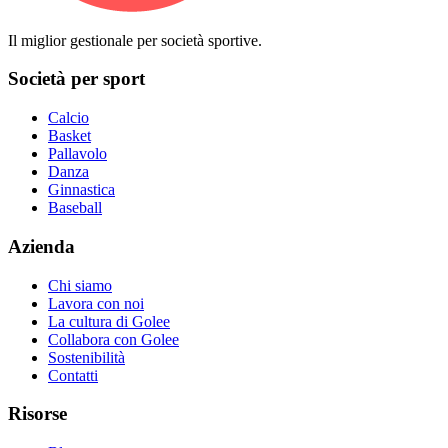
Il miglior gestionale per società sportive.
Società per sport
Calcio
Basket
Pallavolo
Danza
Ginnastica
Baseball
Azienda
Chi siamo
Lavora con noi
La cultura di Golee
Collabora con Golee
Sostenibilità
Contatti
Risorse