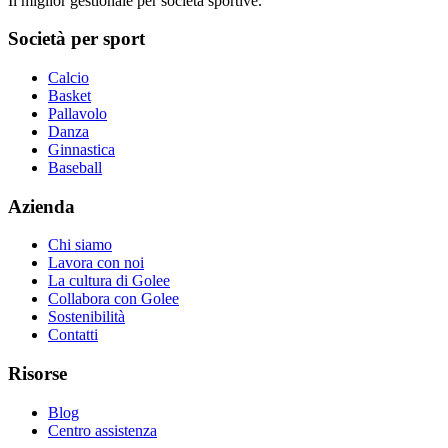
Il miglior gestionale per società sportive.
Società per sport
Calcio
Basket
Pallavolo
Danza
Ginnastica
Baseball
Azienda
Chi siamo
Lavora con noi
La cultura di Golee
Collabora con Golee
Sostenibilità
Contatti
Risorse
Blog
Centro assistenza