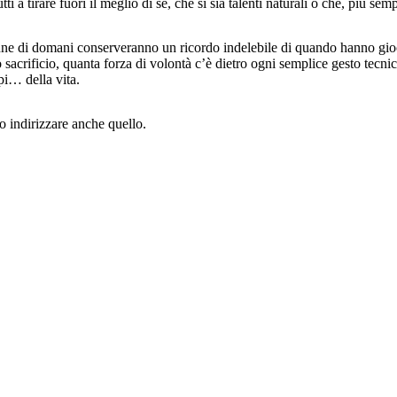
tti a tirare fuori il meglio di sé, che si sia talenti naturali o che, più sem
nne di domani conserveranno un ricordo indelebile di quando hanno gioc
o sacrificio, quanta forza di volontà c’è dietro ogni semplice gesto tecni
pi… della vita.
o indirizzare anche quello.