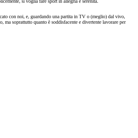
plicemente, si voglia fare sport in allegria e serenità.
ato con noi, e, guardando una partita in TV o (meglio) dal vivo,
co, ma soprattutto quanto è soddisfacente e divertente lavorare per