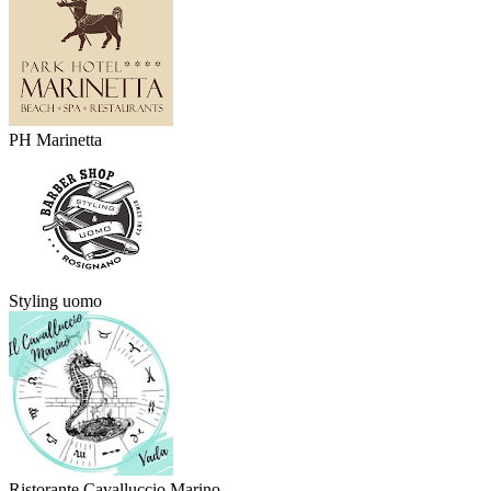
PH Marinetta
Styling uomo
Ristorante Cavalluccio Marino