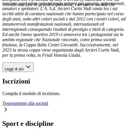
nascono ogni anno coinvolgendo sempre più giovani, appassionati,
vivendo una fase di grande espansione, con nuove società che
amatori e spettatori. L’A. S.d. Arcieri Curtis Vadi vanta tra i sui
iscritti atleti di caratura nazionale che hanno partecipato nel corso
degli anni, sotto altri colori sociali e dal 2012 con i nostri colori, ad
innumerevoli manifestazioni nazionali, internazionali ed
interregionali conseguendo risultati di prestigio e titoli di categoria.
Ed anche l'anno sportivo 2019 ci annovera tra i protagonisti sia in
ambito regionale che Nazionale vincendo, come prima società
friulana, la Coppa Italia Centri Giovanili. Successivamente, nel
2023 la stessa coppa viene organizzata dagli Arcieri Curtis Vadi,
per la prima volta, in Friuli Venezia Giulia.
Leggi di più
Iscrizioni
Compila il modulo di iscrizione.
Tesseramento alla società
Sport e discipline