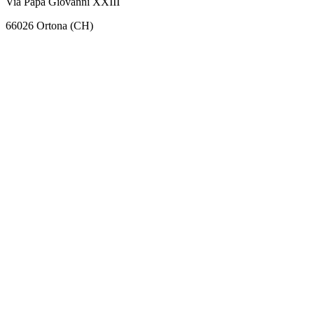
Via Papa Giovanni XXIII
66026 Ortona (CH)