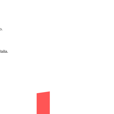
o.
talia.