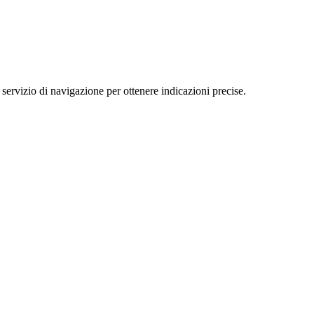
izio di navigazione per ottenere indicazioni precise.