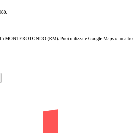
088.
0015 MONTEROTONDO (RM). Puoi utilizzare Google Maps o un altro serv