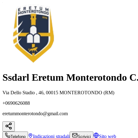
Ssdarl Eretum Monterotondo C
Via Dello Stadio , 46, 00015 MONTEROTONDO (RM)
+0690626088
eretummonterotondo@gmail.com
Indicazioni
stradali
Sito web
Telefono
Scrivici