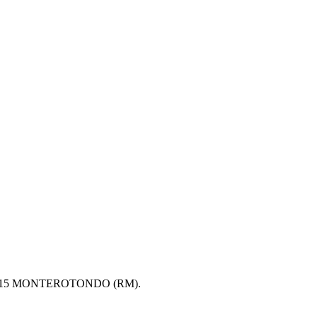
46, 00015 MONTEROTONDO (RM).