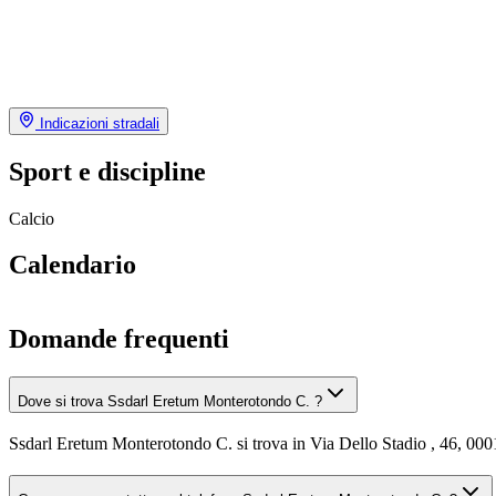
Indicazioni stradali
Sport e discipline
Calcio
Calendario
Domande frequenti
Dove si trova Ssdarl Eretum Monterotondo C. ?
Ssdarl Eretum Monterotondo C. si trova in Via Dello Stadio , 