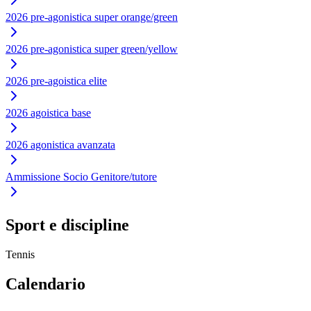
2026 pre-agonistica super orange/green
2026 pre-agonistica super green/yellow
2026 pre-agoistica elite
2026 agoistica base
2026 agonistica avanzata
Ammissione Socio Genitore/tutore
Sport e discipline
Tennis
Calendario