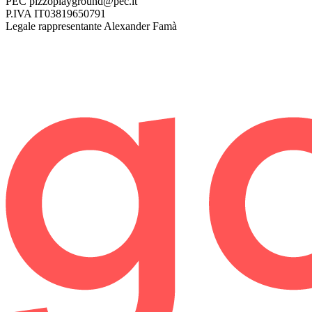
PEC
pizzoplayground@pec.it
P.IVA
IT03819650791
Legale rappresentante
Alexander Famà