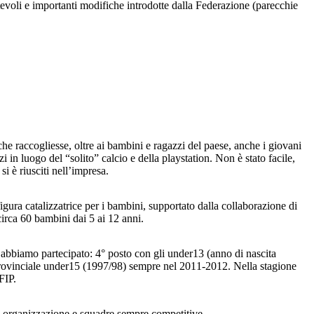
evoli e importanti modifiche introdotte dalla Federazione (parecchie
che raccogliesse, oltre ai bambini e ragazzi del paese, anche i giovani
n luogo del “solito” calcio e della playstation. Non è stato facile,
i è riusciti nell’impresa.
ura catalizzatrice per i bambini, supportato dalla collaborazione di
irca 60 bambini dai 5 ai 12 anni.
ui abbiamo partecipato: 4° posto con gli under13 (anno di nascita
rovinciale under15 (1997/98) sempre nel 2011-2012. Nella stagione
FIP.
a organizzazione e squadre sempre competitive.