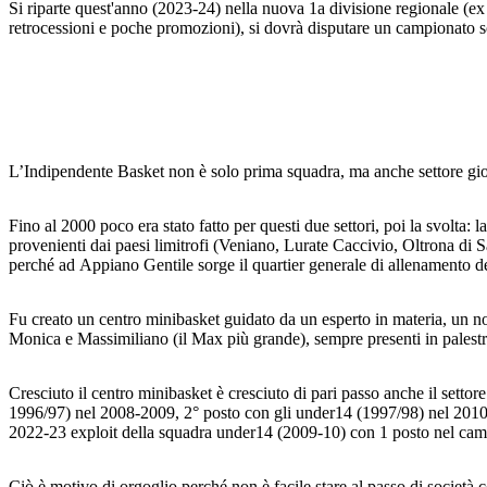
Si riparte quest'anno (2023-24) nella nuova 1a divisione regionale (ex
retrocessioni e poche promozioni), si dovrà disputare un campionato s
L’Indipendente Basket non è solo prima squadra, ma anche settore gio
Fino al 2000 poco era stato fatto per questi due settori, poi la svolta:
provenienti dai paesi limitrofi (Veniano, Lurate Caccivio, Oltrona di 
perché ad Appiano Gentile sorge il quartier generale di allenamento dell
Fu creato un centro minibasket guidato da un esperto in materia, un no
Monica e Massimiliano (il Max più grande), sempre presenti in palestra
Cresciuto il centro minibasket è cresciuto di pari passo anche il settor
1996/97) nel 2008-2009, 2° posto con gli under14 (1997/98) nel 201
2022-23 exploit della squadra under14 (2009-10) con 1 posto nel campi
Ciò è motivo di orgoglio perché non è facile stare al passo di socie