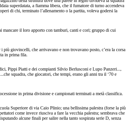
 magazzino della struttura dove una parete in legno divideva la squadra
caldaia superdatata, a fiamma libera, che il fumatore di turno accendeva
eri di chi, terminato l’allenamento o la partita, voleva godersi la
 mai mancare il loro apporto con tamburi, canti e cori; gruppo di cui
per i più giovincelli, che arrivavano e non trovavano posto, c’era la corsa
a in prima fila.
i, Pippi Piatti e dei compianti Silvio Berlusconi e Lupo Panzeri...,
..che squadra, che giocatori, che tempi, erano gli anni tra il ‘70 e
cessione in prima divisione e campionati terminati a metà classifica.
la Superiore di via Caio Plinio; una bellissima palestra (forse la più
spettatori come invece riusciva a fare la vecchia palestra; sembrava che
sputando alcune finali per salire nella tanto sospirata serie D, senza