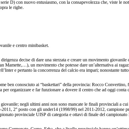
 serie D) con nuovo entusiasmo, con la consapevolezza che, viste le not
opra le righe.
vanile e centro minibasket.
 la dirigenza decise di dare una sterzata e creare un movimento giovanile 
San Mamette,…), un movimento che potesse dare un’alternativa ai ragazzi i
’Inter e pertanto la concorrenza del calcio era impari; nonostante tutto s
me ben conosciuto ai “baskettari” della provincia: Rocco Convertino, fig
 per organizzare e far funzionare a dovere il centro che ad oggi conta c
e giovanile; negli ultimi anni non sono mancate le finali provinciali a c
0-2011, 2° posto con gli under14 (1998/99) nel 2011-2012, campione p
onato provinciale UISP di categoria e ottavi di finale del campionato 
tà come Cermenate, Como, Erba, che a livello provinciale hanno un’ottim