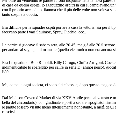
Per oltre un ventennio le partite furono disputate nella famosa palestr
di casa da quella ospite, lo sgabuzzino arbitri in cui si cambiavano,un 
con il proprio accendino, fiamma che il più delle volte non voleva sape
tanto sospirata doccia.
Era difficile per le squadre ospiti portare a casa la vittoria, sia per il
facevano parte i vari Squimoz, Spray, Picchio, ecc..
Le partite si giocavo il sabato sera, alle 20.45, ma già alle 20 il settor
per andare al segnapunti manuale (quello elettronico non era ancora stat
Era la squadra di Bob Rimoldi, Billy Carugo, Ciuffo Arrigoni, Cocker B
indimenticabile lo spareggio per salire in serie D (ahinoi perso), giocat
l’80.
Ma, come in ogni società, ci sono alti e bassi e, dopo questo magico d
Dal Madison Covered Market di via XXV Aprile (oramai vetusto e non pi
bella del circondario), con gradinate e posti a sedere, spogliatoi fina
le partite fossero vissute meno intensamente nonostante, a metà degli an
riuscirvi.