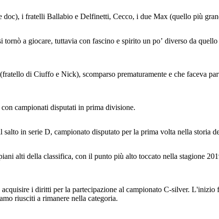
doc), i fratelli Ballabio e Delfinetti, Cecco, i due Max (quello più gra
si tornò a giocare, tuttavia con fascino e spirito un po’ diverso da quell
 (fratello di Ciuffo e Nick), scomparso prematuramente e che faceva parte
 con campionati disputati in prima divisione.
salto in serie D, campionato disputato per la prima volta nella storia d
iani alti della classifica, con il punto più alto toccato nella stagione 2
acquisire i diritti per la partecipazione al campionato C-silver. L'inizio 
amo riusciti a rimanere nella categoria.