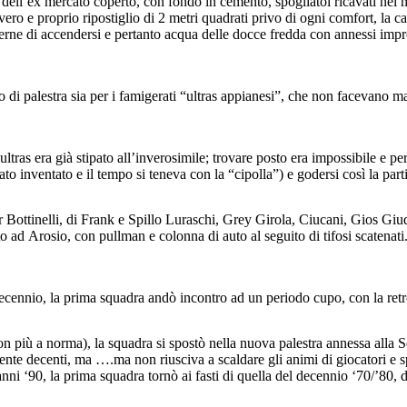
a dell’ex mercato coperto, con fondo in cemento, spogliatoi ricavati nel
vero e proprio ripostiglio di 2 metri quadrati privo di ogni comfort, la 
rne di accendersi e pertanto acqua delle docce fredda con annessi improp
 tipo di palestra sia per i famigerati “ultras appianesi”, che non facevano
e ultras era già stipato all’inverosimile; trovare posto era impossibile e 
o inventato e il tempo si teneva con la “cipolla”) e godersi così la partit
ottinelli, di Frank e Spillo Luraschi, Grey Girola, Ciucani, Gios Giudic
o ad Arosio, con pullman e colonna di auto al seguito di tifosi scatenati..
ecennio, la prima squadra andò incontro ad un periodo cupo, con la retro
ù a norma), la squadra si spostò nella nuova palestra annessa alla Scuo
lmente decenti, ma ….ma non riusciva a scaldare gli animi di giocatori e 
ni ‘90, la prima squadra tornò ai fasti di quella del decennio ‘70/’80, di