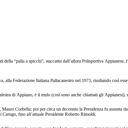
ella “palla a spicchi”, staccatisi dall’allora Polisportiva Appianese, l
va, alla Federazione Italiana Pallacanestro nel 1973, risultando così ess
alestra di Appiano, è il mulo (così sono anche chiamati gli Appianesi), si
o, Mauro Corbella; poi per circa un decennio la Presidenza fu assunta d
nni Carugo, fino all’attuale Presidente Roberto Rimoldi.