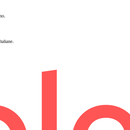
no.
taliane.