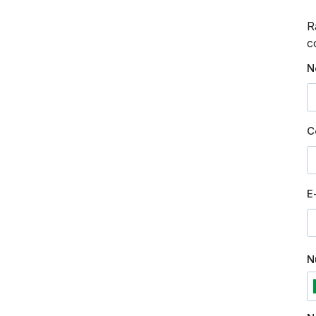
R
c
N
C
E
N