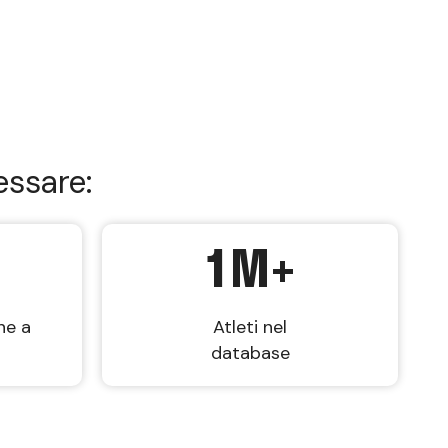
essare:
1
M+
ne a
Atleti nel
database