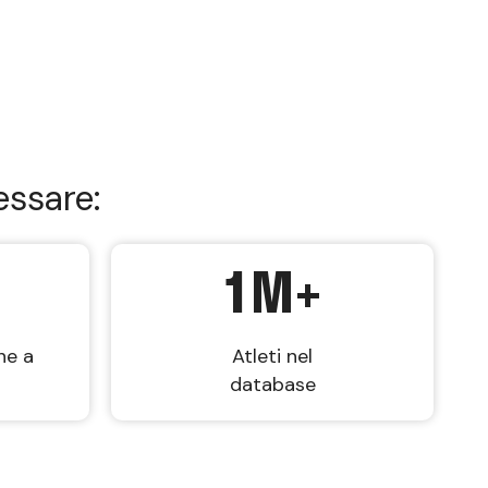
essare:
1
M+
ne a
Atleti nel
database