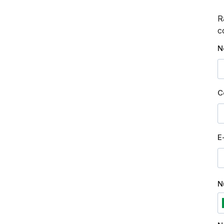
R
c
N
C
E
N