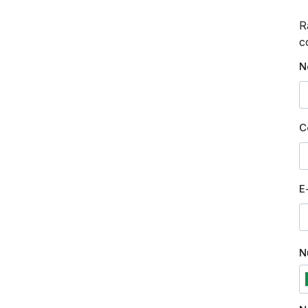
R
c
N
C
E
N