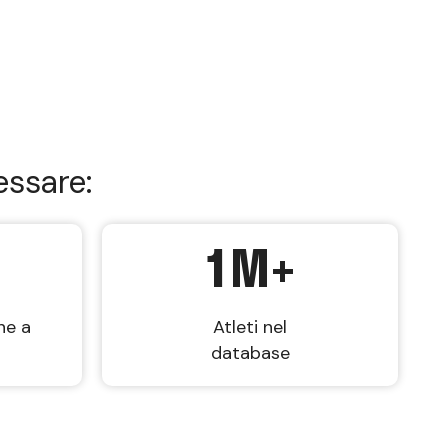
essare:
1
M+
ne a
Atleti nel
database