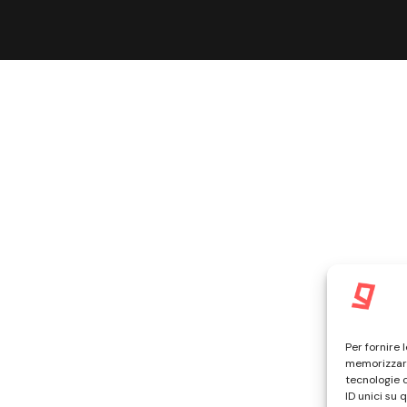
Per fornire 
memorizzare
tecnologie 
ID unici su 