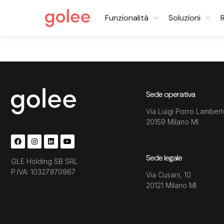
Funzionalità
Soluzioni
Sede operativa
Via Luigi Porro Lambert
20159 Milano MI
Sede legale
GLE Holding SB SRL
P.IVA: 10327970967
Via Cusani, 10
20121 Milano MI