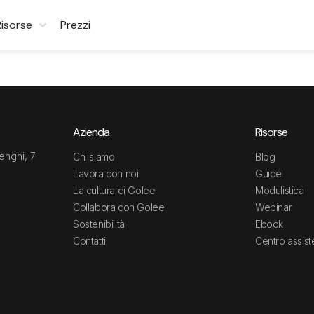
Risorse
Prezzi
Azienda
Risorse
enghi, 7
Chi siamo
Blog
Lavora con noi
Guide
La cultura di Golee
Modulistica
Collabora con Golee
Webinar
Sostenibilità
Ebook
Contatti
Centro assis