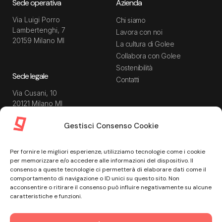
Sede operativa
Azienda
Via Luigi Porro
Chi siamo
Lambertenghi, 7
Lavora con noi
20159 Milano MI
La cultura di Golee
Collabora con Golee
Sostenibilità
Sede legale
Contatti
Via Cusani, 10
20121 Milano MI
Gestisci Consenso Cookie
Risorse
Guida utente
Per fornire le migliori esperienze, utilizziamo tecnologie come i cookie
Blog
Privacy Policy
per memorizzare e/o accedere alle informazioni del dispositivo. Il
Guide
Data Processing Agreement
consenso a queste tecnologie ci permetterà di elaborare dati come il
comportamento di navigazione o ID unici su questo sito. Non
Modulistica
Termini e condizioni di
acconsentire o ritirare il consenso può influire negativamente su alcune
servizio
Webinar
caratteristiche e funzioni.
Informativa Sito
Ebook
Informativa Privacy Recruiting
Centro assistenza