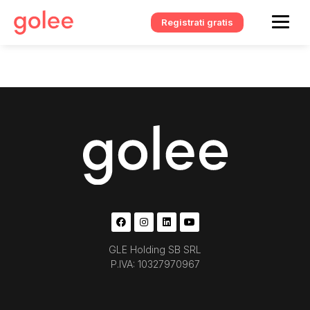
Registrati gratis
GLE Holding SB SRL
P.IVA: 10327970967