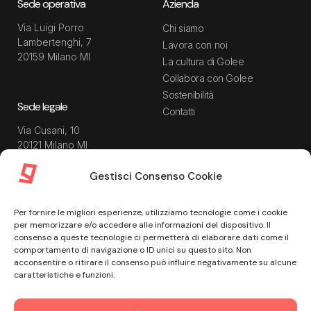
Sede operativa
Azienda
Via Luigi Porro
Chi siamo
Lambertenghi, 7
Lavora con noi
20159 Milano MI
La cultura di Golee
Collabora con Golee
Sostenibilità
Sede legale
Contatti
Via Cusani, 10
20121 Milano MI
Gestisci Consenso Cookie
Risorse
Guida utente
Per fornire le migliori esperienze, utilizziamo tecnologie come i cookie
Blog
Privacy Policy
per memorizzare e/o accedere alle informazioni del dispositivo. Il
Guide
Data Processing Agreement
consenso a queste tecnologie ci permetterà di elaborare dati come il
comportamento di navigazione o ID unici su questo sito. Non
Modulistica
Termini e condizioni di
acconsentire o ritirare il consenso può influire negativamente su alcune
servizio
Webinar
caratteristiche e funzioni.
Informativa Sito
Ebook
Informativa Privacy Recruiting
Centro assistenza