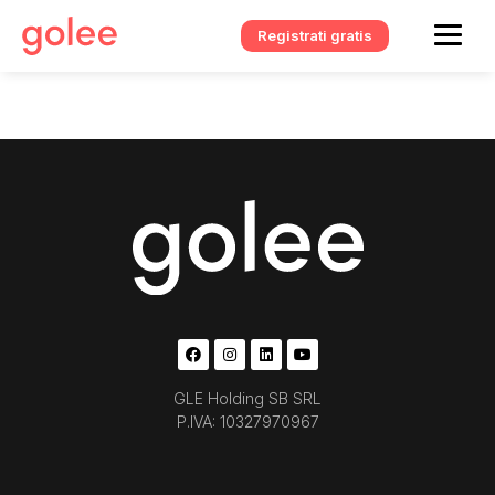
Registrati gratis
GLE Holding SB SRL
P.IVA: 10327970967