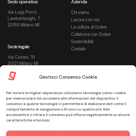
Sede operativa
Azienda
Via Luigi Porro
Chi siamo
Lambertenghi, 7
Lavora con noi
20159 Milano MI
La cultura di Golee
Collabora con Golee
Sostenibilità
Sede legale
Contatti
Via Cusani, 10
20121 Milano MI
Gestisci Consenso Cookie
Risorse
Guida utente
Per fornire le migliori esperienze, utilizziamo tecnologie come i cookie
Blog
Privacy Policy
per memorizzare e/o accedere alle informazioni del dispositivo. Il
Guide
Data Processing Agreement
consenso a queste tecnologie ci permetterà di elaborare dati come il
comportamento di navigazione o ID unici su questo sito. Non
Modulistica
Termini e condizioni di
acconsentire o ritirare il consenso può influire negativamente su alcune
servizio
Webinar
caratteristiche e funzioni.
Informativa Sito
Ebook
Informativa Privacy Recruiting
Centro assistenza