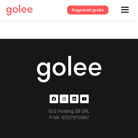
Registrati gratis
GLE Holding SB SRL
P.IVA: 10327970967