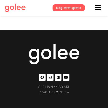
Registrati gratis
GLE Holding SB SRL
P.IVA: 10327970967