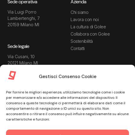
Sede operativa
Azienda
Via Luigi Porro
Chi siamo
Lambertenghi, 7
Lavora con noi
20159 Milano MI
La cultura di Golee
Collabora con Golee
Sostenibilità
Sede legale
Contatti
Via Cusani, 10
20121 Milano MI
Gestisci Consenso Cookie
Risorse
Guida utente
Per fornire le migliori esperienze, utilizziamo tecnologie come i cookie
Blog
Privacy Policy
per memorizzare e/o accedere alle informazioni del dispositivo. Il
Guide
Data Processing Agreement
consenso a queste tecnologie ci permetterà di elaborare dati come il
comportamento di navigazione o ID unici su questo sito. Non
Modulistica
Termini e condizioni di
acconsentire o ritirare il consenso può influire negativamente su alcune
servizio
Webinar
caratteristiche e funzioni.
Informativa Sito
Ebook
Informativa Privacy Recruiting
Centro assistenza