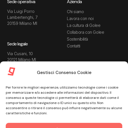
Sede operativa
Azienda
Via Luigi Porro
Chi siamo
Lambertenghi, 7
Lavora con noi
20159 Milano MI
La cultura di Golee
Collabora con Golee
Sostenibilità
Sede legale
Contatti
Via Cusani, 10
20121 Milano MI
Gestisci Consenso Cookie
Risorse
Guida utente
Per fornire le migliori esperienze, utilizziamo tecnologie come i cookie
Blog
Privacy Policy
per memorizzare e/o accedere alle informazioni del dispositivo. Il
Guide
Data Processing Agreement
consenso a queste tecnologie ci permetterà di elaborare dati come il
comportamento di navigazione o ID unici su questo sito. Non
Modulistica
Termini e condizioni di
acconsentire o ritirare il consenso può influire negativamente su alcune
servizio
Webinar
caratteristiche e funzioni.
Informativa Sito
Ebook
Informativa Privacy Recruiting
Centro assistenza