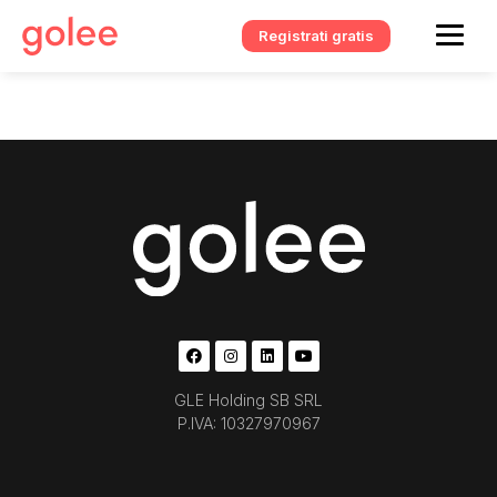
Registrati gratis
GLE Holding SB SRL
P.IVA: 10327970967