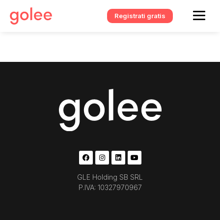
Registrati gratis
GLE Holding SB SRL
P.IVA: 10327970967