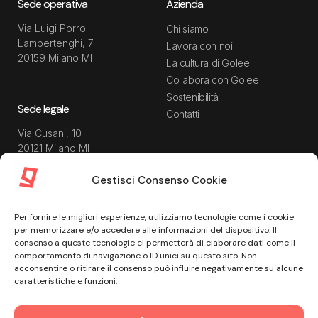
Sede operativa
Azienda
Via Luigi Porro
Chi siamo
Lambertenghi, 7
Lavora con noi
20159 Milano MI
La cultura di Golee
Collabora con Golee
Sostenibilità
Sede legale
Contatti
Via Cusani, 10
20121 Milano MI
Gestisci Consenso Cookie
Risorse
Guida utente
Per fornire le migliori esperienze, utilizziamo tecnologie come i cookie
Blog
Privacy Policy
per memorizzare e/o accedere alle informazioni del dispositivo. Il
Guide
Data Processing Agreement
consenso a queste tecnologie ci permetterà di elaborare dati come il
comportamento di navigazione o ID unici su questo sito. Non
Modulistica
Termini e condizioni di
acconsentire o ritirare il consenso può influire negativamente su alcune
servizio
Webinar
caratteristiche e funzioni.
Informativa Sito
Ebook
Informativa Privacy Recruiting
Centro assistenza