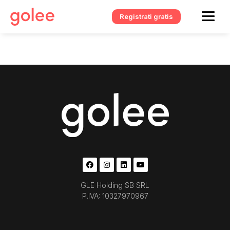
Registrati gratis
GLE Holding SB SRL
P.IVA: 10327970967