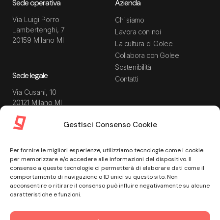
Sede operativa
Azienda
Via Luigi Porro
Chi siamo
Lambertenghi, 7
Lavora con noi
20159 Milano MI
La cultura di Golee
Collabora con Golee
Sostenibilità
Sede legale
Contatti
Via Cusani, 10
20121 Milano MI
Gestisci Consenso Cookie
Risorse
Guida utente
Per fornire le migliori esperienze, utilizziamo tecnologie come i cookie
Blog
Privacy Policy
per memorizzare e/o accedere alle informazioni del dispositivo. Il
Guide
Data Processing Agreement
consenso a queste tecnologie ci permetterà di elaborare dati come il
comportamento di navigazione o ID unici su questo sito. Non
Modulistica
Termini e condizioni di
acconsentire o ritirare il consenso può influire negativamente su alcune
servizio
Webinar
caratteristiche e funzioni.
Informativa Sito
Ebook
Informativa Privacy Recruiting
Centro assistenza