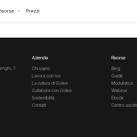
Risorse
Prezzi
Azienda
Risorse
enghi, 7
Chi siamo
Blog
Lavora con noi
Guide
La cultura di Golee
Modulistica
Collabora con Golee
Webinar
Sostenibilità
Ebook
Contatti
Centro assis