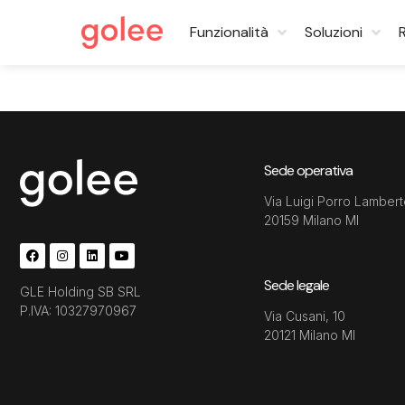
Funzionalità
Soluzioni
Sede operativa
Via Luigi Porro Lambert
20159 Milano MI
Sede legale
GLE Holding SB SRL
P.IVA: 10327970967
Via Cusani, 10
20121 Milano MI