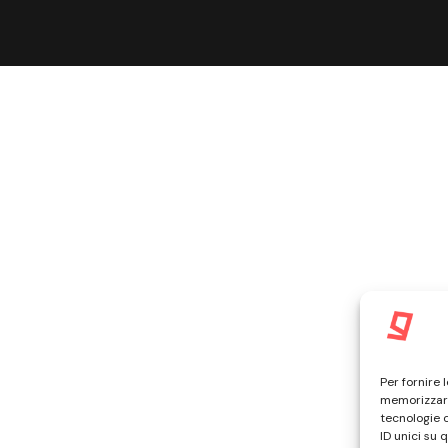
Per fornire 
memorizzare
tecnologie 
ID unici su 