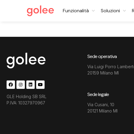
Funzionalità
Soluzioni
Sede operativa
Via Luigi Porro Lambert
20159 Milano MI
Sede legale
GLE Holding SB SRL
P.IVA: 10327970967
Via Cusani, 10
20121 Milano MI