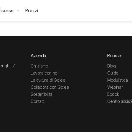
Risorse
Prezzi
Azienda
Risorse
enghi, 7
Chi siamo
Blog
Lavora con noi
Guide
La cultura di Golee
Modulistica
Collabora con Golee
Webinar
Sostenibilità
Ebook
Contatti
Centro assis