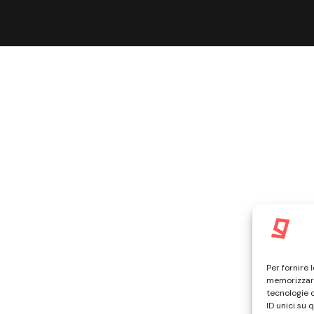
Per fornire 
memorizzare
tecnologie 
ID unici su 