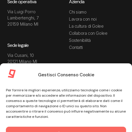
Sede operativa
Azienda
Via Luigi Porro
Chi siamo
Lambertenghi, 7
Lavora con noi
20159 Milano MI
La cultura di Golee
Collabora con Golee
Sostenibilità
Sede legale
Contatti
Via Cusani, 10
20121 Milano MI
Gestisci Consenso Cookie
Risorse
Guida utente
Per fornire le migliori esperienze, utilizziamo tecnologie come i cookie
Blog
Privacy Policy
per memorizzare e/o accedere alle informazioni del dispositivo. Il
Guide
Data Processing Agreement
consenso a queste tecnologie ci permetterà di elaborare dati come il
comportamento di navigazione o ID unici su questo sito. Non
Modulistica
Termini e condizioni di
acconsentire o ritirare il consenso può influire negativamente su alcune
servizio
Webinar
caratteristiche e funzioni.
Informativa Sito
Ebook
Informativa Privacy Recruiting
Centro assistenza