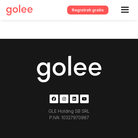
Registrati gratis
GLE Holding SB SRL
P.IVA: 10327970967