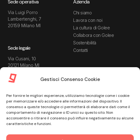
Sede operativa
Azienda
Via Luigi Porro
Chi siamo
Lambertenghi, 7
Lavora con noi
20159 Milano MI
La cultura di Golee
Collabora con Golee
Sostenibilità
Sede legale
Contatti
Via Cusani, 10
20121 Milano MI
Gestisci Consenso Cookie
Risorse
Guida utente
Per fornire le migliori esperienze, utilizziamo tecnologie come i cookie
Blog
Privacy Policy
per memorizzare e/o accedere alle informazioni del dispositivo. Il
Guide
Data Processing Agreement
consenso a queste tecnologie ci permetterà di elaborare dati come il
comportamento di navigazione o ID unici su questo sito. Non
Modulistica
Termini e condizioni di
acconsentire o ritirare il consenso può influire negativamente su alcune
servizio
Webinar
caratteristiche e funzioni.
Informativa Sito
Ebook
Informativa Privacy Recruiting
Centro assistenza