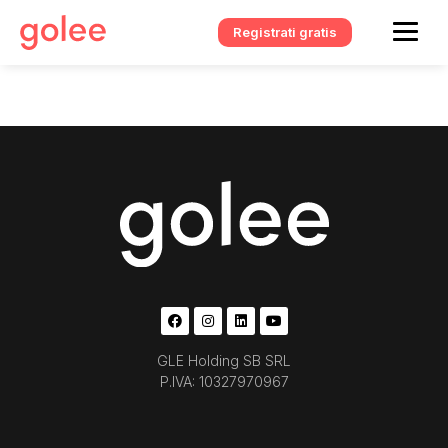
Registrati gratis
GLE Holding SB SRL
P.IVA: 10327970967