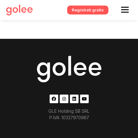
Registrati gratis
GLE Holding SB SRL
P.IVA: 10327970967