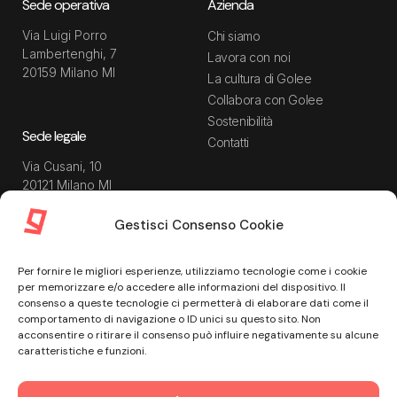
Sede operativa
Azienda
Via Luigi Porro
Chi siamo
Lambertenghi, 7
Lavora con noi
20159 Milano MI
La cultura di Golee
Collabora con Golee
Sostenibilità
Sede legale
Contatti
Via Cusani, 10
20121 Milano MI
Gestisci Consenso Cookie
Risorse
Guida utente
Per fornire le migliori esperienze, utilizziamo tecnologie come i cookie
Blog
Privacy Policy
per memorizzare e/o accedere alle informazioni del dispositivo. Il
Guide
Data Processing Agreement
consenso a queste tecnologie ci permetterà di elaborare dati come il
comportamento di navigazione o ID unici su questo sito. Non
Modulistica
Termini e condizioni di
acconsentire o ritirare il consenso può influire negativamente su alcune
servizio
Webinar
caratteristiche e funzioni.
Informativa Sito
Ebook
Informativa Privacy Recruiting
Centro assistenza