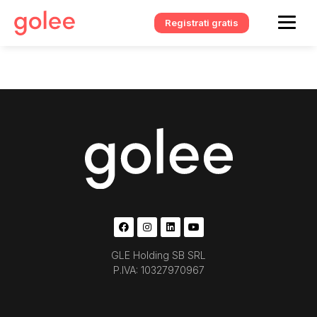
Registrati gratis
GLE Holding SB SRL
P.IVA: 10327970967