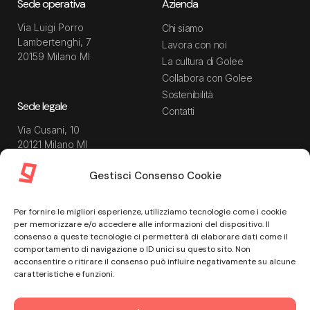
Sede operativa
Azienda
Via Luigi Porro
Chi siamo
Lambertenghi, 7
Lavora con noi
20159 Milano MI
La cultura di Golee
Collabora con Golee
Sostenibilità
Sede legale
Contatti
Via Cusani, 10
20121 Milano MI
Gestisci Consenso Cookie
Risorse
Guida utente
Per fornire le migliori esperienze, utilizziamo tecnologie come i cookie
Blog
Privacy Policy
per memorizzare e/o accedere alle informazioni del dispositivo. Il
Guide
Data Processing Agreement
consenso a queste tecnologie ci permetterà di elaborare dati come il
comportamento di navigazione o ID unici su questo sito. Non
Modulistica
Termini e condizioni di
acconsentire o ritirare il consenso può influire negativamente su alcune
servizio
Webinar
caratteristiche e funzioni.
Informativa Sito
Ebook
Informativa Privacy Recruiting
Centro assistenza