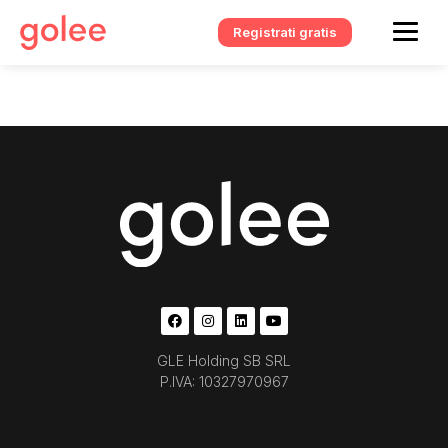
Registrati gratis
GLE Holding SB SRL
P.IVA: 10327970967