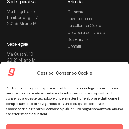
Sede operativa
Azienda
Via Luigi Porro
Chi siamo
Lambertenghi, 7
Lavora con noi
20159 Milano MI
La cultura di Golee
Collabora con Golee
Sostenibilità
Sede legale
Contatti
Via Cusani, 10
20121 Milano MI
Gestisci Consenso Cookie
Risorse
Guida utente
Per fornire le migliori esperienze, utilizziamo tecnologie come i cookie
Blog
Privacy Policy
per memorizzare e/o accedere alle informazioni del dispositivo. Il
Guide
Data Processing Agreement
consenso a queste tecnologie ci permetterà di elaborare dati come il
comportamento di navigazione o ID unici su questo sito. Non
Modulistica
Termini e condizioni di
acconsentire o ritirare il consenso può influire negativamente su alcune
servizio
Webinar
caratteristiche e funzioni.
Informativa Sito
Ebook
Informativa Privacy Recruiting
Centro assistenza