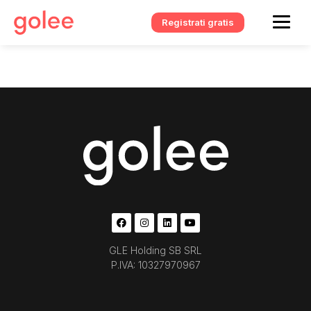
Registrati gratis
GLE Holding SB SRL
P.IVA: 10327970967