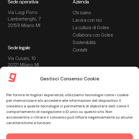
Sede operativa
Azienda
Via Luigi Porro
Chi siamo
Lambertenghi, 7
Lavora con noi
20159 Milano MI
La cultura di Golee
Collabora con Golee
Sostenibilità
Sede legale
Contatti
Via Cusani, 10
20121 Milano MI
Gestisci Consenso Cookie
Risorse
Guida utente
Per fornire le migliori esperienze, utilizziamo tecnologie come i cookie
Blog
Privacy Policy
per memorizzare e/o accedere alle informazioni del dispositivo. Il
Guide
Data Processing Agreement
consenso a queste tecnologie ci permetterà di elaborare dati come il
comportamento di navigazione o ID unici su questo sito. Non
Modulistica
Termini e condizioni di
acconsentire o ritirare il consenso può influire negativamente su alcune
servizio
Webinar
caratteristiche e funzioni.
Informativa Sito
Ebook
Informativa Privacy Recruiting
Centro assistenza