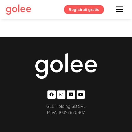
Registrati gratis
GLE Holding SB SRL
P.IVA: 10327970967