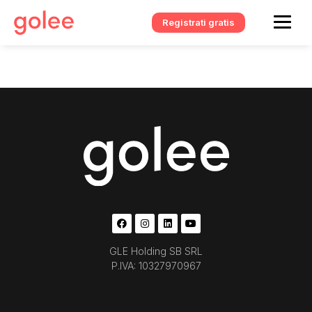
Registrati gratis
GLE Holding SB SRL
P.IVA: 10327970967