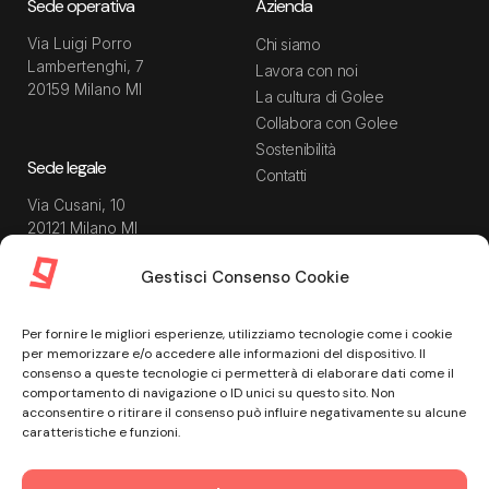
Sede operativa
Azienda
Via Luigi Porro
Chi siamo
Lambertenghi, 7
Lavora con noi
20159 Milano MI
La cultura di Golee
Collabora con Golee
Sostenibilità
Sede legale
Contatti
Via Cusani, 10
20121 Milano MI
Gestisci Consenso Cookie
Risorse
Guida utente
Per fornire le migliori esperienze, utilizziamo tecnologie come i cookie
Blog
Privacy Policy
per memorizzare e/o accedere alle informazioni del dispositivo. Il
Guide
Data Processing Agreement
consenso a queste tecnologie ci permetterà di elaborare dati come il
comportamento di navigazione o ID unici su questo sito. Non
Modulistica
Termini e condizioni di
acconsentire o ritirare il consenso può influire negativamente su alcune
servizio
Webinar
caratteristiche e funzioni.
Informativa Sito
Ebook
Informativa Privacy Recruiting
Centro assistenza