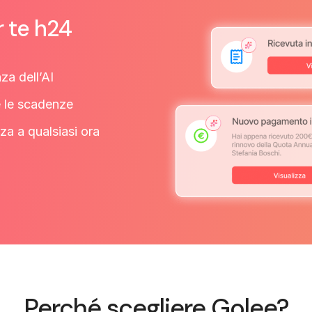
r te h24
za dell’AI
e le scadenze
za a qualsiasi ora
Perché scegliere Golee?