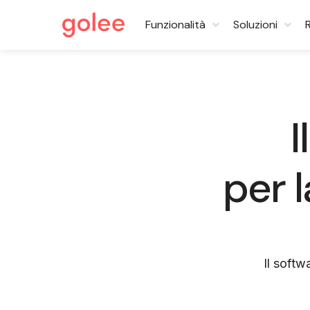
Funzionalità
Soluzioni
I
per l
Il softw