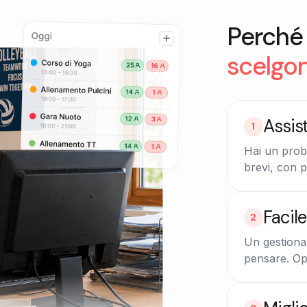
Perché 
scelgo
Assis
1
Hai un prob
brevi, con p
Facil
2
Un gestional
pensare. Op