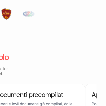
.
olo
utto:
i.
ocumenti precompilati
App 
neri e invii documenti già compilati, dalle
Pagamen