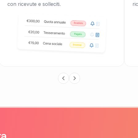
con ricevute e solleciti.
ri
ra