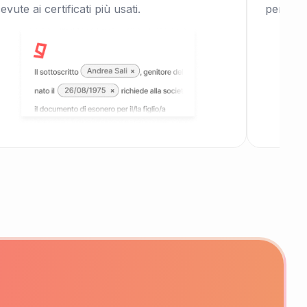
cevute ai certificati più usati.
per tess