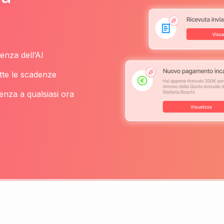
enza dell’AI
tte le scadenze
enza a qualsiasi ora