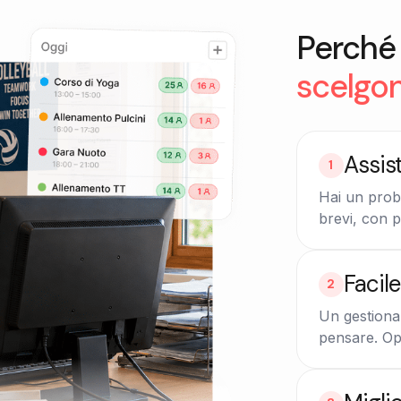
Perché 
scelgo
Assis
1
Hai un prob
brevi, con p
Facil
2
Un gestional
pensare. Op