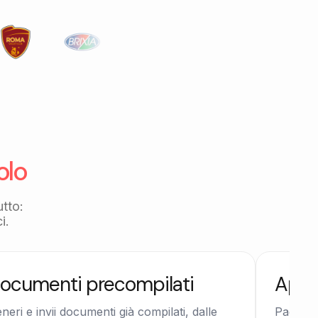
.
olo
utto:
i.
ocumenti precompilati
App 
neri e invii documenti già compilati, dalle
Pagamen