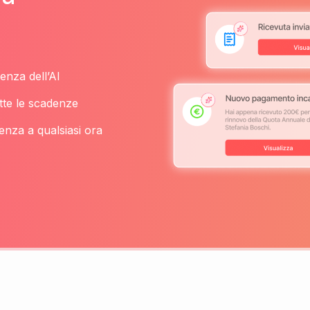
enza dell’AI
tte le scadenze
enza a qualsiasi ora