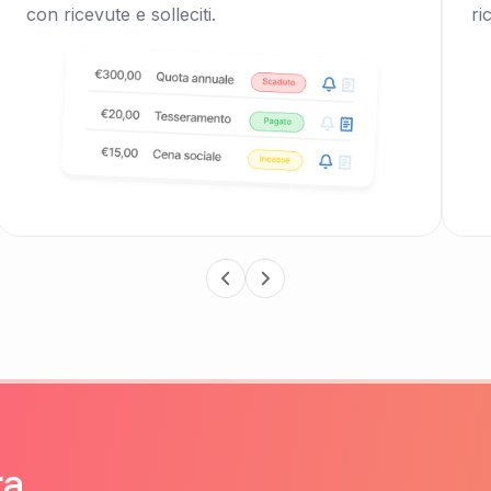
con ricevute e solleciti.
ri
ra