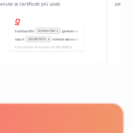
cevute ai certificati più usati.
per tess