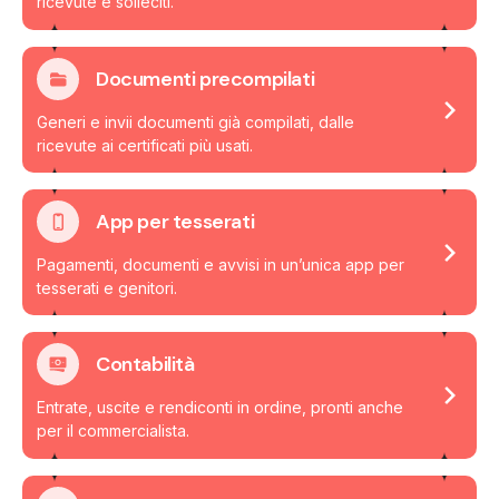
ricevute e solleciti.
Documenti precompilati
Generi e invii documenti già compilati, dalle
ricevute ai certificati più usati.
App per tesserati
Pagamenti, documenti e avvisi in un’unica app per
tesserati e genitori.
Contabilità
Entrate, uscite e rendiconti in ordine, pronti anche
per il commercialista.