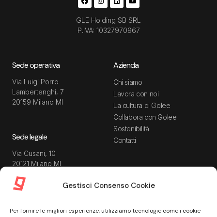
GLE Holding SB SRL
P.IVA: 10327970967
Sede operativa
Azienda
Via Luigi Porro
Chi siamo
Lambertenghi, 7
Lavora con noi
20159 Milano MI
La cultura di Golee
Collabora con Golee
Sostenibilità
Sede legale
Contatti
Via Cusani, 10
20121 Milano MI
Gestisci Consenso Cookie
Risorse
Guida utente
Per fornire le migliori esperienze, utilizziamo tecnologie come i cookie
Blog
Privacy Policy