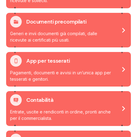
ricevute e solleciti.
Documenti precompilati
Generi e invii documenti già compilati, dalle
ricevute ai certificati più usati.
App per tesserati
Pagamenti, documenti e avvisi in un’unica app per
tesserati e genitori.
Contabilità
Entrate, uscite e rendiconti in ordine, pronti anche
per il commercialista.