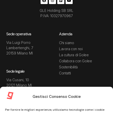
GLE Holding SB SRL
P.IVA: 10327970967
Sede operativa
Azienda
Via Luigi Porro
Chi siamo
Lambertenghi, 7
Lavora con noi
20159 Milano MI
La cultura di Golee
Collabora con Golee
Sostenibilità
Sede legale
Contatti
Via Cusani, 10
20121 Milano MI
Gestisci Consenso Cookie
Risorse
Guida utente
Per fornire le migliori esperienze, utilizziamo tecnologie come i cookie
Blog
Privacy Policy