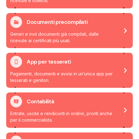
ricevute e solleciti.
Documenti precompilati
Generi e invii documenti già compilati, dalle
ricevute ai certificati più usati.
App per tesserati
Pagamenti, documenti e avvisi in un’unica app per
tesserati e genitori.
Contabilità
Entrate, uscite e rendiconti in ordine, pronti anche
per il commercialista.