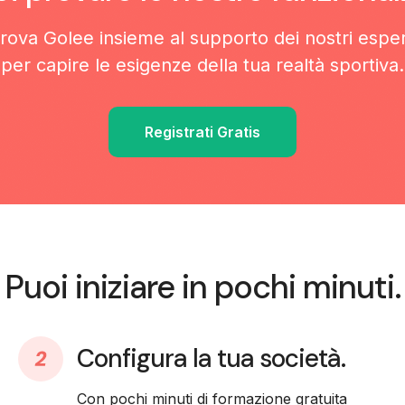
rova Golee insieme al supporto dei nostri esper
per capire le esigenze della tua realtà sportiva.
Registrati Gratis
Puoi iniziare in pochi minuti.
Configura la tua società.
Con pochi minuti di formazione gratuita