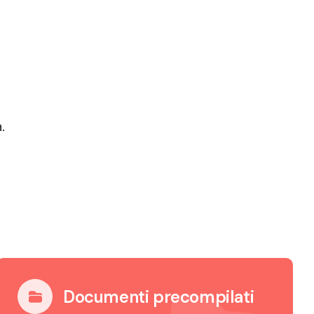
.
Documenti precompilati